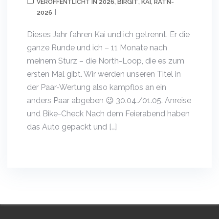
2026
BIRGIT
KAI
RATN-
VERÖFFENTLICHT IN
,
,
,
2026
Dieses Jahr fahren Kai und ich getrennt. Er die
ganze Runde und ich – 11 Monate nach
meinem Sturz – die North-Loop, die es zum
ersten Mal gibt. Wir werden unseren Titel in
der Paar-Wertung also kampflos an ein
anders Paar abgeben 😉 30.04./01.05. Anreise
und Bike-Check Nach dem Feierabend haben
das Auto gepackt und […]