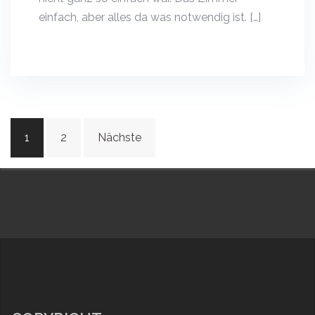
einfach, aber alles da was notwendig ist. […]
Beitragsnavigation
1
2
Nächste