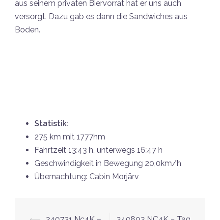
aus seinem privaten Biervorrat hat er uns auch
versorgt. Dazu gab es dann die Sandwiches aus
Boden.
Statistik:
275 km mit 1777hm
Fahrtzeit 13:43 h, unterwegs 16:47 h
Geschwindigkeit in Bewegung 20,0km/h
Übernachtung: Cabin Morjärv
Beitrags-
⟵
240731 Nc4K –
240802 NC4K – Tag