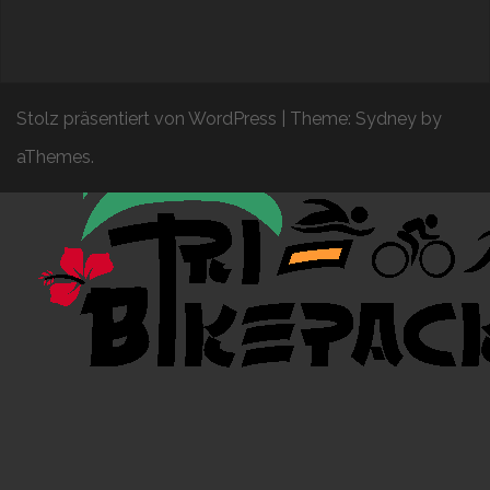
Stolz präsentiert von WordPress
|
Theme:
Sydney
by
aThemes.