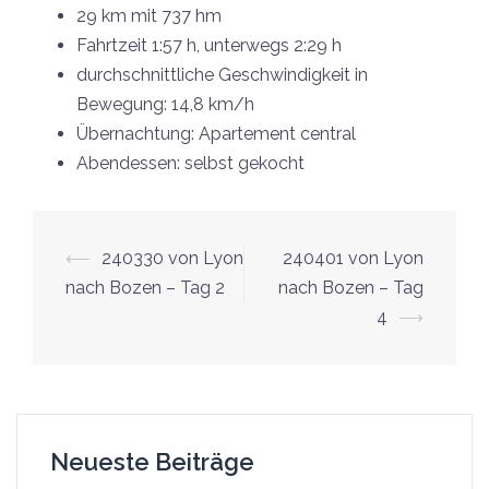
29 km mit 737 hm
Fahrtzeit 1:57 h, unterwegs 2:29 h
durchschnittliche Geschwindigkeit in
Bewegung: 14,8 km/h
Übernachtung: Apartement central
Abendessen: selbst gekocht
Beitrags-
⟵
240330 von Lyon
240401 von Lyon
Navigation
nach Bozen – Tag 2
nach Bozen – Tag
4
⟶
Neueste Beiträge