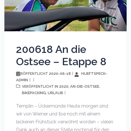
200618 An die
Ostsee – Etappe 8
2020-06-18
HUEFTSPECK-
VERÖFFENTLICHT
ADMIN
2020
AN-DIE-OSTSEE
VERÖFFENTLICHT IN
,
,
BIKEPACKING
URLAUB
,
Templin – Ückermünde Heute morgen sind
wir von Werner und Ilse noch mit einem
leckeren Frühstück verwöhnt worden – vielen
Dank auch an dieser Stelle nochmal für den